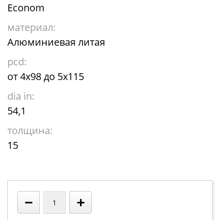
Econom
материал:
Алюминиевая литая
pcd:
от 4х98 до 5х115
dia in:
54,1
толщина:
15
−
+