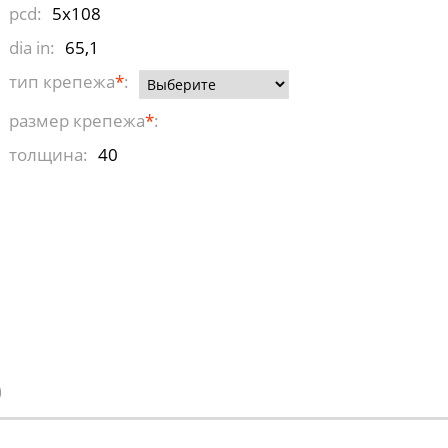
pcd:
5x108
dia in:
65,1
тип крепежа
*
:
размер крепежа
*
:
толщина:
40
)