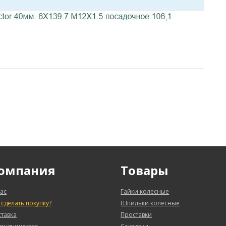
омпания
Товары
ас
Гайки колесные
 сделать покупку?
Шпильки колесные
тавка
Проставки