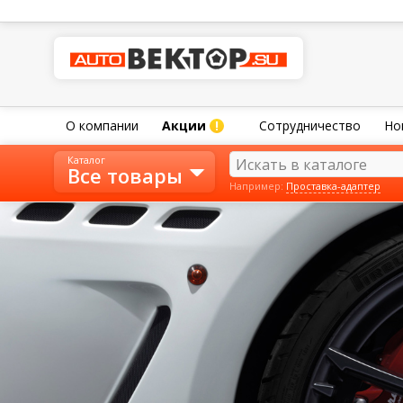
О компании
Акции
Сотрудничество
Но
!
Каталог
Все товары
Например:
Проставка-адаптер