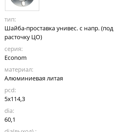
тип:
Шайба-проставка унивес. с напр. (под
расточку ЦО)
серия:
Econom
материал:
Алюминиевая литая
pcd:
5x114,3
dia:
60,1
dia(выход) :