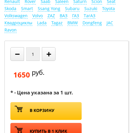
Renault
Rover
Saab
Saleen
Saturn
Scion
Seat
Skoda
Smart
Ssang Yong
Subaru
Suzuki
Toyota
Volkswagen
Volvo
ZAZ
ВАЗ
ГАЗ
ТагАЗ
Квадроциклы
Lada
Tagaz
BMW
Dongfeng
JAC
Ravon
−
+
руб.
1650
* - Цена указана за 1 шт.
В КОРЗИНУ
КУПИТЬ В 1 КЛИК