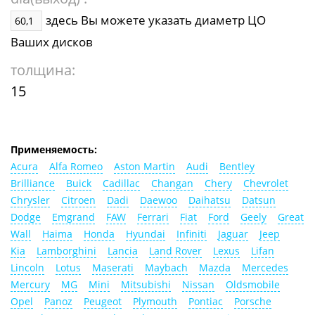
здесь Вы можете указать диаметр ЦО
Ваших дисков
толщина:
15
Применяемость:
Acura
Alfa Romeo
Aston Martin
Audi
Bentley
Brilliance
Buick
Cadillac
Changan
Chery
Chevrolet
Chrysler
Citroen
Dadi
Daewoo
Daihatsu
Datsun
Dodge
Emgrand
FAW
Ferrari
Fiat
Ford
Geely
Great
Wall
Haima
Honda
Hyundai
Infiniti
Jaguar
Jeep
Kia
Lamborghini
Lancia
Land Rover
Lexus
Lifan
Lincoln
Lotus
Maserati
Maybach
Mazda
Mercedes
Mercury
MG
Mini
Mitsubishi
Nissan
Oldsmobile
Opel
Panoz
Peugeot
Plymouth
Pontiac
Porsche