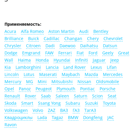
Применяемость:
Acura
Alfa Romeo
Aston Martin
Audi
Bentley
Brilliance
Buick
Cadillac
Changan
Chery
Chevrolet
Chrysler
Citroen
Dadi
Daewoo
Daihatsu
Datsun
Dodge
Emgrand
FAW
Ferrari
Fiat
Ford
Geely
Great
Wall
Haima
Honda
Hyundai
Infiniti
Jaguar
Jeep
Kia
Lamborghini
Lancia
Land Rover
Lexus
Lifan
Lincoln
Lotus
Maserati
Maybach
Mazda
Mercedes
Mercury
MG
Mini
Mitsubishi
Nissan
Oldsmobile
Opel
Panoz
Peugeot
Plymouth
Pontiac
Porsche
Renault
Rover
Saab
Saleen
Saturn
Scion
Seat
Skoda
Smart
Ssang Yong
Subaru
Suzuki
Toyota
Volkswagen
Volvo
ZAZ
ВАЗ
ГАЗ
ТагАЗ
Квадроциклы
Lada
Tagaz
BMW
Dongfeng
JAC
Ravon