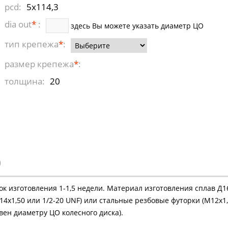
pcd:
5x114,3
dia out
*
:
здесь Вы можете указать диаметр ЦО
тип крепежа
*
:
размер крепежа
*
:
толщина:
20
)
рок изготовления 1-1,5 недели. Материал изготовления сплав Д
4х1,50 или 1/2-20 UNF) или стальные резбовые футорки (М12х1,
ен диаметру ЦО колесного диска).