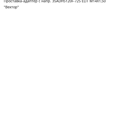
Проставка-адаптер с напр. 35ADH5120F-725 ELIT M14X1,50
"Вектор"