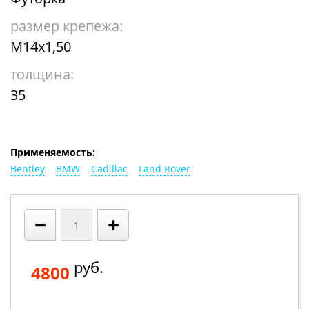
размер крепежа:
М14х1,50
толщина:
35
Применяемость:
Bentley
BMW
Cadillac
Land Rover
−
+
руб.
4800