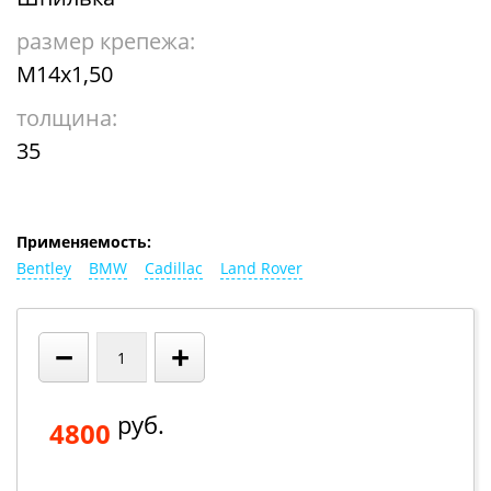
размер крепежа:
М14х1,50
толщина:
35
Применяемость:
Bentley
BMW
Cadillac
Land Rover
−
+
руб.
4800