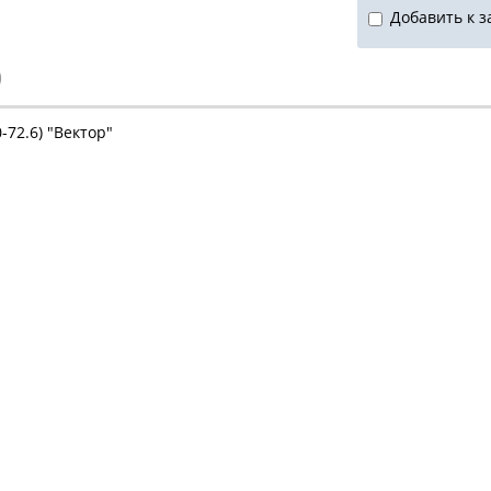
Добавить к з
)
-72.6) "Вектор"