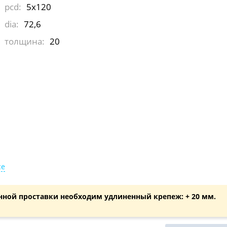
pcd:
5x120
dia:
72,6
толщина:
20
ce
нной проставки необходим удлиненный крепеж: + 20 мм.