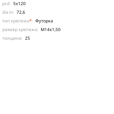
pcd:
5x120
dia in:
72,6
тип крепежа
*
:
Футорка
размер крепежа:
М14х1,50
толщина:
25