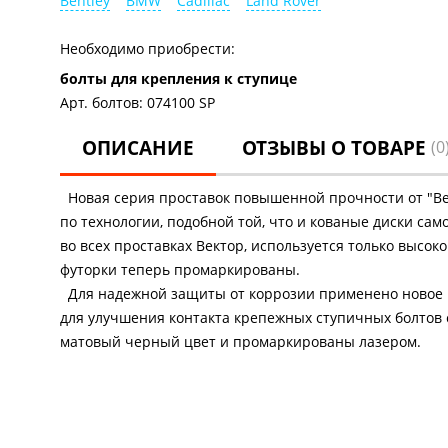
Bentley
BMW
Cadillac
Land Rover
Необходимо приобрести:
болты для крепления к ступице
Арт. болтов: 074100 SP
ОПИСАНИЕ
ОТЗЫВЫ О ТОВАРЕ
(0
Новая серия проставок повышенной прочности от "Вект
по технологии, подобной той, что и кованые диски са
во всех проставках Вектор, используется только высок
футорки теперь промаркированы.
Для надежной защиты от коррозии применено новое в
для улучшения контакта крепежных ступичных болтов с
матовый черный цвет и промаркированы лазером.