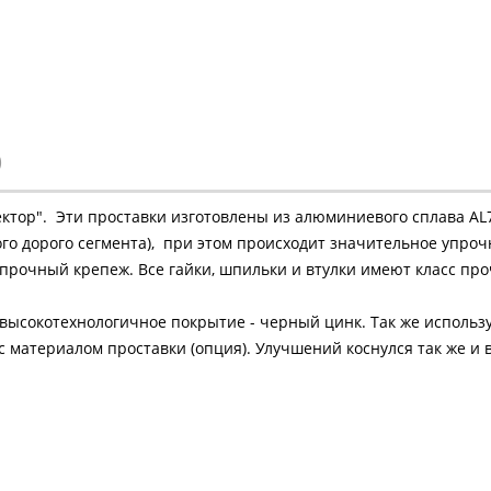
)
ор". Эти проставки изготовлены из алюминиевого сплава AL707
мого дорого сегмента), при этом происходит значительное упро
опрочный крепеж. Все гайки, шпильки и втулки имеют класс про
ысокотехнологичное покрытие - черный цинк. Так же использ
 материалом проставки (опция). Улучшений коснулся так же и 