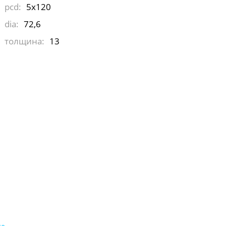
pcd:
5x120
dia:
72,6
толщина:
13