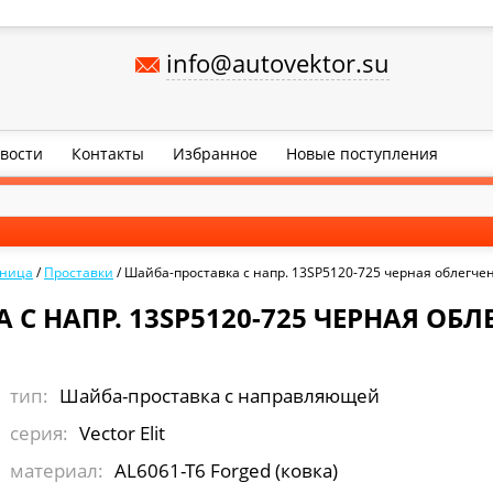
info@autovektor.su
вости
Контакты
Избранное
Новые поступления
аница
/
Проставки
/
Шайба-проставка с напр. 13SP5120-725 черная облегче
С НАПР. 13SP5120-725 ЧЕРНАЯ ОБЛ
тип:
Шайба-проставка с направляющей
серия:
Vector Elit
материал:
AL6061-T6 Forged (ковка)