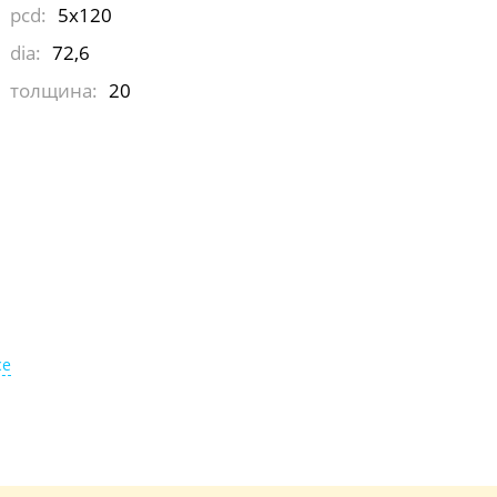
pcd:
5x120
dia:
72,6
толщина:
20
ce