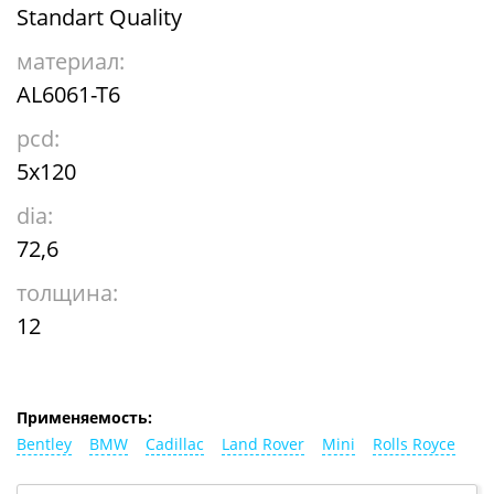
Standart Quality
материал:
AL6061-T6
pcd:
5x120
dia:
72,6
толщина:
12
Применяемость:
Bentley
BMW
Cadillac
Land Rover
Mini
Rolls Royce