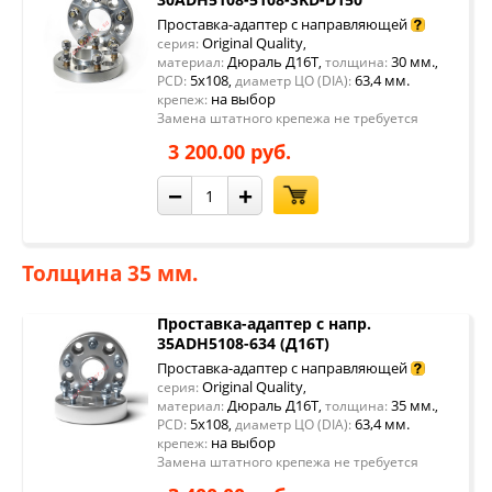
Проставка-адаптер с направляющей
Original Quality
серия:
,
Дюраль Д16Т
30 мм.
материал:
,
толщина:
,
5x108
63,4 мм.
PCD:
,
диаметр ЦО (DIA):
на выбор
крепеж:
Замена штатного крепежа не требуется
3 200.00 руб.
−
+
Толщина 35 мм.
Проставка-адаптер с напр.
35ADH5108-634 (Д16Т)
Проставка-адаптер с направляющей
Original Quality
серия:
,
Дюраль Д16Т
35 мм.
материал:
,
толщина:
,
5x108
63,4 мм.
PCD:
,
диаметр ЦО (DIA):
на выбор
крепеж:
Замена штатного крепежа не требуется