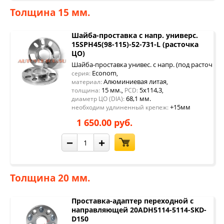
Толщина 15 мм.
Шайба-проставка с напр. универс.
15SPH45(98-115)-52-731-L (расточка
ЦО)
Шайба-проставка унивес. с напр. (под расточку 
Econom
серия:
,
Алюминиевая литая
материал:
,
15 мм.
5x114,3
толщина:
,
PCD:
,
68,1 мм.
диаметр ЦО (DIA):
+15мм
необходим удлиненный крепеж:
1 650.00 руб.
−
+
Толщина 20 мм.
Проставка-адаптер переходной с
направляющей 20ADH5114-5114-SKD-
D150