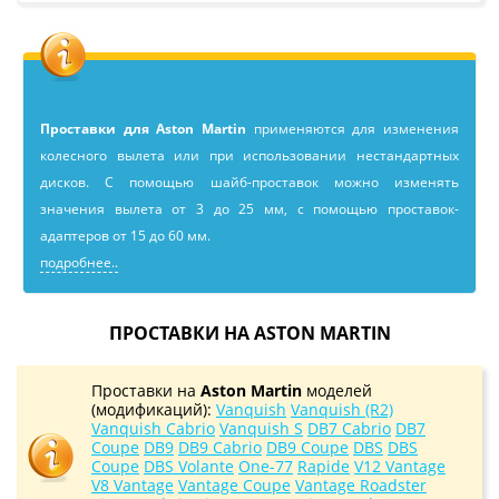
Проставки для Aston Martin
применяютcя для изменения
колесного вылета или при использовании нестандартных
дисков. С помощью шайб-проставок можно изменять
значения вылета от 3 до 25 мм, с помощью проставок-
адаптеров от 15 до 60 мм.
подробнее..
ПРОСТАВКИ НА ASTON MARTIN
Проставки на
Aston Martin
моделей
(модификаций):
Vanquish
Vanquish (R2)
Vanquish Cabrio
Vanquish S
DB7 Cabrio
DB7
Coupe
DB9
DB9 Cabrio
DB9 Coupe
DBS
DBS
Coupe
DBS Volante
One-77
Rapide
V12 Vantage
V8 Vantage
Vantage Coupe
Vantage Roadster