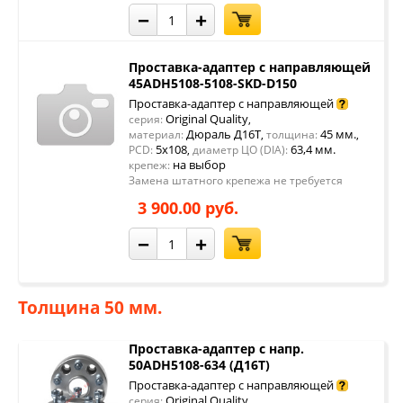
−
+
Проставка-адаптер с направляющей
45ADH5108-5108-SKD-D150
Проставка-адаптер с направляющей
Original Quality
серия:
,
Дюраль Д16Т
45 мм.
материал:
,
толщина:
,
5x108
63,4 мм.
PCD:
,
диаметр ЦО (DIA):
на выбор
крепеж:
Замена штатного крепежа не требуется
3 900.00 руб.
−
+
Толщина 50 мм.
Проставка-адаптер с напр.
50ADH5108-634 (Д16Т)
Проставка-адаптер с направляющей
Original Quality
серия:
,