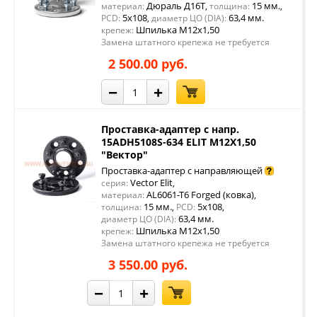
Дюраль Д16Т
15 мм.
материал:
,
толщина:
,
5x108
63,4 мм.
PCD:
,
диаметр ЦО (DIA):
Шпилька М12х1,50
крепеж:
Замена штатного крепежа не требуется
2 500.00 руб.
−
+
Проставка-адаптер с напр.
15ADH5108S-634 ELIT M12X1,50
"Вектор"
Проставка-адаптер с направляющей
Vector Elit
серия:
,
AL6061-T6 Forged (ковка)
материал:
,
15 мм.
5x108
толщина:
,
PCD:
,
63,4 мм.
диаметр ЦО (DIA):
Шпилька М12х1,50
крепеж:
Замена штатного крепежа не требуется
3 550.00 руб.
−
+