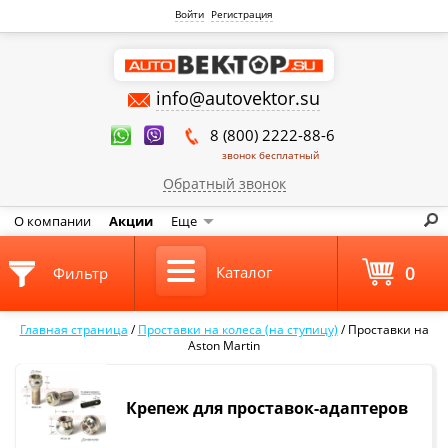
Войти
Регистрация
info@autovektor.su
8 (800) 2222-88-6
звонок бесплатный
Обратный звонок
О компании
Акции
Еще
0
Каталог
Фильтр
Главная страница
/
Проставки на колеса (на ступицу)
/
Проставки на
Aston Martin
Крепеж для проставок-адаптеров