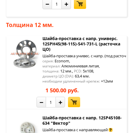
−
+
Толщина 12 мм.
Шайба-проставка с напр. универс.
12SPH45(98-115)-541-731-L (расточка
ЦО)
Шайба-проставка унивес. с напр. (под расточку 
Econom
серия:
,
Алюминиевая литая
материал:
,
12 мм.
5x108
толщина:
,
PCD:
,
63,4 мм.
диаметр ЦО (DIA):
+12мм
необходим удлиненный крепеж:
1 500.00 руб.
−
+
Шайба-проставка с напр. 12SP45108-
634 "Вектор"
Шайба-проставка с направляющей