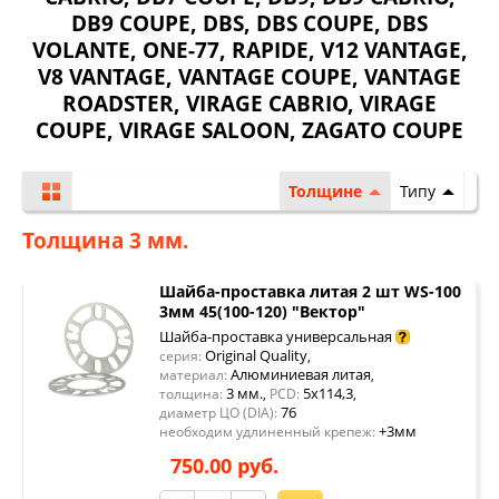
DB9 COUPE
,
DBS
,
DBS COUPE
,
DBS
VOLANTE
,
ONE-77
,
RAPIDE
,
V12 VANTAGE
,
V8 VANTAGE
,
VANTAGE COUPE
,
VANTAGE
ROADSTER
,
VIRAGE CABRIO
,
VIRAGE
COUPE
,
VIRAGE SALOON
,
ZAGATO COUPE
Толщине
Типу
Толщина 3 мм.
Шайба-проставка литая 2 шт WS-100
3мм 45(100-120) "Вектор"
Шайба-проставка универсальная
Original Quality
серия:
,
Алюминиевая литая
материал:
,
3 мм.
5x114,3
толщина:
,
PCD:
,
76
диаметр ЦО (DIA):
+3мм
необходим удлиненный крепеж:
750.00 руб.