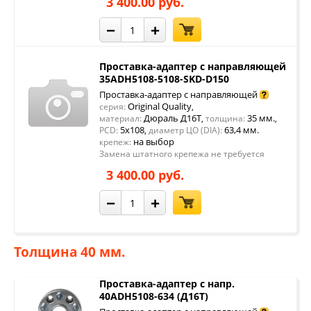
3 400.00 руб.
−
+
Проставка-адаптер с направляющей
35ADH5108-5108-SKD-D150
Проставка-адаптер с направляющей
Original Quality
серия:
,
Дюраль Д16Т
35 мм.
материал:
,
толщина:
,
5x108
63,4 мм.
PCD:
,
диаметр ЦО (DIA):
на выбор
крепеж:
Замена штатного крепежа не требуется
3 400.00 руб.
−
+
Толщина 40 мм.
Проставка-адаптер с напр.
40ADH5108-634 (Д16Т)