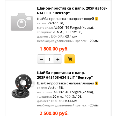
Шайба-проставка с напр. 20SPH5108-
634 ELIT "Вектор"
Шайба-проставка с направляющей
Vector Elit
серия:
,
AL6061-T6 Forged (ковка)
материал:
,
20 мм.
5x108
толщина:
,
PCD:
,
63,4 мм.
диаметр ЦО (DIA):
+20мм
необходим удлиненный крепеж:
1 800.00 руб.
−
+
Шайба-проставка с напр.
20SPH45108-634 ELIT "Вектор"
Шайба-проставка с направляющей
Vector Elit
серия:
,
AL6061-T6 Forged (ковка)
материал:
,
20 мм.
5x108
толщина:
,
PCD:
,
63,4 мм.
диаметр ЦО (DIA):
+20мм
необходим удлиненный крепеж:
2 500.00 руб.