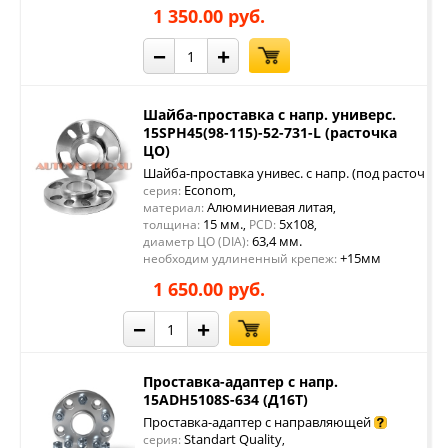
1 350.00 руб.
−
+
Шайба-проставка с напр. универс.
15SPH45(98-115)-52-731-L (расточка
ЦО)
Шайба-проставка унивес. с напр. (под расточку 
Econom
серия:
,
Алюминиевая литая
материал:
,
15 мм.
5x108
толщина:
,
PCD:
,
63,4 мм.
диаметр ЦО (DIA):
+15мм
необходим удлиненный крепеж:
1 650.00 руб.
−
+
Проставка-адаптер с напр.
15ADH5108S-634 (Д16Т)
Проставка-адаптер с направляющей
Standart Quality
серия:
,