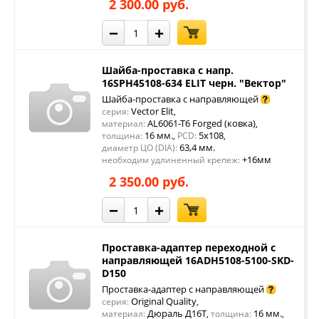
2 300.00 руб.
−
+
Шайба-проставка с напр.
16SPH45108-634 ELIT черн. "Вектор"
Шайба-проставка с направляющей
Vector Elit
серия:
,
AL6061-T6 Forged (ковка)
материал:
,
16 мм.
5x108
толщина:
,
PCD:
,
63,4 мм.
диаметр ЦО (DIA):
+16мм
необходим удлиненный крепеж:
2 350.00 руб.
−
+
Проставка-адаптер переходной с
направляющей 16ADH5108-5100-SKD-
D150
Проставка-адаптер с направляющей
Original Quality
серия:
,
Дюраль Д16Т
16 мм.
материал:
,
толщина:
,