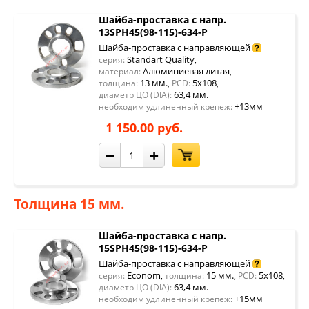
Шайба-проставка с напр.
13SPH45(98-115)-634-P
Шайба-проставка с направляющей
Standart Quality
серия:
,
Алюминиевая литая
материал:
,
13 мм.
5x108
толщина:
,
PCD:
,
63,4 мм.
диаметр ЦО (DIA):
+13мм
необходим удлиненный крепеж:
1 150.00 руб.
−
+
Толщина 15 мм.
Шайба-проставка с напр.
15SPH45(98-115)-634-P
Шайба-проставка с направляющей
Econom
15 мм.
5x108
серия:
,
толщина:
,
PCD:
,
63,4 мм.
диаметр ЦО (DIA):
+15мм
необходим удлиненный крепеж: