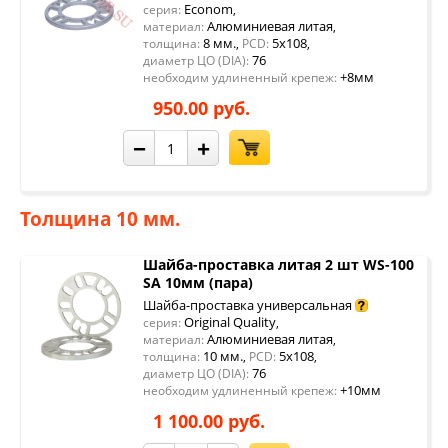
Econom
серия:
,
Алюминиевая литая
материал:
,
8 мм.
5x108
толщина:
,
PCD:
,
76
диаметр ЦО (DIA):
+8мм
необходим удлиненный крепеж:
950.00 руб.
−
+
Толщина 10 мм.
Шайба-проставка литая 2 шт WS-100
SA 10мм (пара)
Шайба-проставка универсальная
Original Quality
серия:
,
Алюминиевая литая
материал:
,
10 мм.
5x108
толщина:
,
PCD:
,
76
диаметр ЦО (DIA):
+10мм
необходим удлиненный крепеж:
1 100.00 руб.