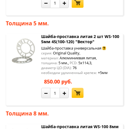
−
+
Толщина 5 мм.
Шайба-проставка литая 2 шт WS-100
5мм 45(100-120) "Вектор"
Шайба-проставка универсальная
Original Quality
серия:
,
Алюминиевая литая
материал:
,
5 мм.
5x114,3
толщина:
,
PCD:
,
76
диаметр ЦО (DIA):
+5мм
необходим удлиненный крепеж:
850.00 руб.
−
+
Толщина 8 мм.
Шайба-проставка литая WS-100 8мм