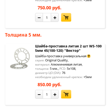
+3мм
необходим удлиненный крепеж:
750.00 руб.
−
+
Толщина 5 мм.
Шайба-проставка литая 2 шт WS-100
5мм 45(100-120) "Вектор"
Шайба-проставка универсальная
Original Quality
серия:
,
Алюминиевая литая
материал:
,
5 мм.
5x108
толщина:
,
PCD:
,
76
диаметр ЦО (DIA):
+5мм
необходим удлиненный крепеж:
850.00 руб.
−
+