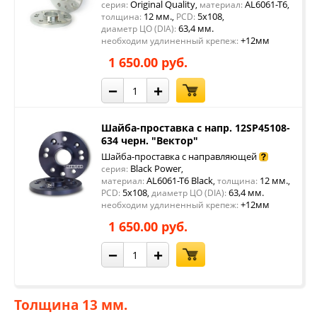
Original Quality
AL6061-T6
серия:
,
материал:
,
12 мм.
5x108
толщина:
,
PCD:
,
63,4 мм.
диаметр ЦО (DIA):
+12мм
необходим удлиненный крепеж:
1 650.00 руб.
−
+
Шайба-проставка с напр. 12SP45108-
634 черн. "Вектор"
Шайба-проставка с направляющей
Black Power
серия:
,
AL6061-T6 Black
12 мм.
материал:
,
толщина:
,
5x108
63,4 мм.
PCD:
,
диаметр ЦО (DIA):
+12мм
необходим удлиненный крепеж:
1 650.00 руб.
−
+
Толщина 13 мм.