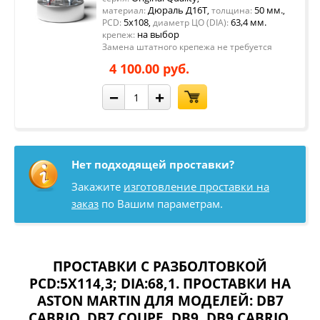
Дюраль Д16Т
50 мм.
материал:
,
толщина:
,
5x108
63,4 мм.
PCD:
,
диаметр ЦО (DIA):
на выбор
крепеж:
Замена штатного крепежа не требуется
4 100.00 руб.
−
+
Нет подходящей проставки?
Закажите
изготовление проставки на
заказ
по Вашим параметрам.
ПРОСТАВКИ С РАЗБОЛТОВКОЙ
PCD:5X114,3; DIA:68,1. ПРОСТАВКИ НА
ASTON MARTIN ДЛЯ МОДЕЛЕЙ:
DB7
CABRIO
,
DB7 COUPE
,
DB9
,
DB9 CABRIO
,