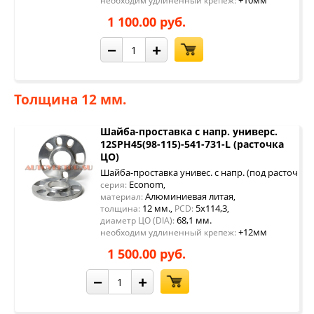
+10мм
необходим удлиненный крепеж:
1 100.00 руб.
−
+
Толщина 12 мм.
Шайба-проставка с напр. универс.
12SPH45(98-115)-541-731-L (расточка
ЦО)
Шайба-проставка унивес. с напр. (под расточку 
Econom
серия:
,
Алюминиевая литая
материал:
,
12 мм.
5x114,3
толщина:
,
PCD:
,
68,1 мм.
диаметр ЦО (DIA):
+12мм
необходим удлиненный крепеж:
1 500.00 руб.
−
+