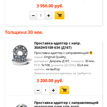
3 950.00 руб.
−
+
Толщина 30 мм.
Проставка-адаптер с напр.
30ADH5108-634 (Д16Т)
Проставка-адаптер с направляющей
Original Quality
серия:
,
Дюраль Д16Т
30 мм.
материал:
,
толщина:
,
5x108
63,4 мм.
PCD:
,
диаметр ЦО (DIA):
на выбор
крепеж:
Замена штатного крепежа не требуется
3 200.00 руб.
−
+
Проставка-адаптер с направляющей
30ADH5108-5108-SKD-D150