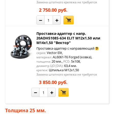
Замена штатного крепежа не требуется
2 750.00 руб.
−
+
Проставка-адаптер с напр.
20ADH5108S-634 ELIT M12x1,50 или
M14x1,50 "Вектор"
Проставка-адаптер с направляющей
Vector Elit
серия:
,
AL6061-T6 Forged (ковка)
материал:
,
20 мм.
5x108
толщина:
,
PCD:
,
63,4 мм.
диаметр ЦО (DIA):
Шпилька М12х1,50
крепеж:
Замена штатного крепежа не требуется
3 850.00 руб.
−
+
Толщина 25 мм.