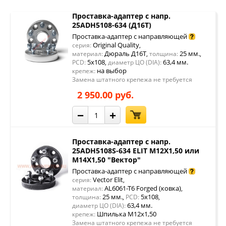
Проставка-адаптер с напр.
25ADH5108-634 (Д16Т)
Проставка-адаптер с направляющей
Original Quality
серия:
,
Дюраль Д16Т
25 мм.
материал:
,
толщина:
,
5x108
63,4 мм.
PCD:
,
диаметр ЦО (DIA):
на выбор
крепеж:
Замена штатного крепежа не требуется
2 950.00 руб.
−
+
Проставка-адаптер с напр.
25ADH5108S-634 ELIT М12Х1,50 или
M14X1,50 "Вектор"
Проставка-адаптер с направляющей
Vector Elit
серия:
,
AL6061-T6 Forged (ковка)
материал:
,
25 мм.
5x108
толщина:
,
PCD:
,
63,4 мм.
диаметр ЦО (DIA):
Шпилька М12х1,50
крепеж:
Замена штатного крепежа не требуется