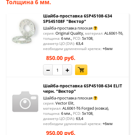
Толщина 6 мм.
Шайба-проставка 6SP45108-634
SP545108F "Вектор"
Шайба-проставка плоская
Original Quality
AL6061-T6
серия:
,
материал:
,
6 мм.
5x108
толщина:
,
PCD:
,
63,4
диаметр ЦО (DIA):
+6мм
необходим удлиненный крепеж:
850.00 руб.
−
+
Шайба-проставка 6SP45108-634 ELIT
черн. "Вектор"
Шайба-проставка плоская
Vector Elit
серия:
,
AL6061-T6 Forged (ковка)
материал:
,
6 мм.
5x108
толщина:
,
PCD:
,
63,4
диаметр ЦО (DIA):
+6мм
необходим удлиненный крепеж:
950.00 руб.