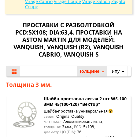
Virage Cabrio
Virage Coupe
Virage Saloon
Zagato
Coupe
ПРОСТАВКИ С РАЗБОЛТОВКОЙ
PCD:5X108; DIA:63,4. ПРОСТАВКИ НА
ASTON MARTIN ДЛЯ МОДЕЛЕЙ:
VANQUISH
,
VANQUISH (R2)
,
VANQUISH
CABRIO
,
VANQUISH S
Толщине
Типу
Толщина 3 мм.
Шайба-проставка литая 2 шт WS-100
3мм 45(100-120) "Вектор"
Шайба-проставка универсальная
Original Quality
серия:
,
Алюминиевая литая
материал:
,
3 мм.
5x108
толщина:
,
PCD:
,
76
диаметр ЦО (DIA):