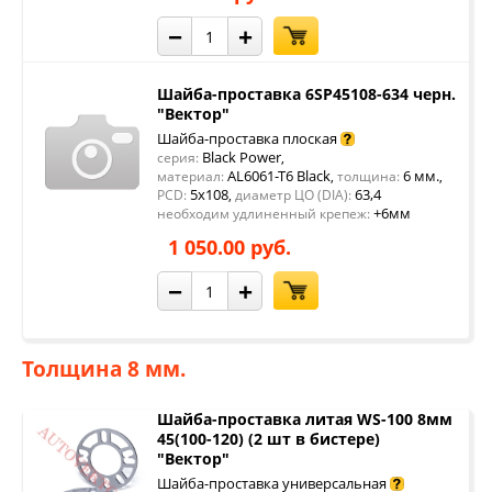
−
+
Шайба-проставка 6SP45108-634 черн.
"Вектор"
Шайба-проставка плоская
Black Power
серия:
,
AL6061-T6 Black
6 мм.
материал:
,
толщина:
,
5x108
63,4
PCD:
,
диаметр ЦО (DIA):
+6мм
необходим удлиненный крепеж:
1 050.00 руб.
−
+
Толщина 8 мм.
Шайба-проставка литая WS-100 8мм
45(100-120) (2 шт в бистере)
"Вектор"
Шайба-проставка универсальная