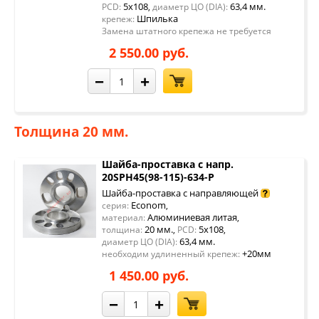
5x108
63,4 мм.
PCD:
,
диаметр ЦО (DIA):
Шпилька
крепеж:
Замена штатного крепежа не требуется
2 550.00 руб.
−
+
Толщина 20 мм.
Шайба-проставка с напр.
20SPH45(98-115)-634-P
Шайба-проставка с направляющей
Econom
серия:
,
Алюминиевая литая
материал:
,
20 мм.
5x108
толщина:
,
PCD:
,
63,4 мм.
диаметр ЦО (DIA):
+20мм
необходим удлиненный крепеж:
1 450.00 руб.
−
+