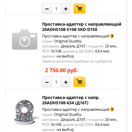
−
+
Проставка-адаптер с направляющей
20ADH5108-5108-SKD-D150
Проставка-адаптер с направляющей
Original Quality
серия:
,
Дюраль Д16Т
20 мм.
материал:
,
толщина:
,
5x108
63,4 мм.
PCD:
,
диаметр ЦО (DIA):
на выбор
крепеж:
Замена штатного крепежа не требуется
2 750.00 руб.
−
+
Проставка-адаптер с напр.
20ADH5108-634 (Д16Т)
Проставка-адаптер с направляющей
Original Quality
серия:
,
Дюраль Д16Т
20 мм.
материал:
,
толщина:
,
5x108
63,4 мм.
PCD:
,
диаметр ЦО (DIA):
на выбор
крепеж: