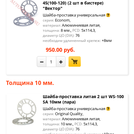
45(100-120) (2 шт в бистере)
"Вектор"
Шайба-проставка универсальная
Econom
серия:
,
Алюминиевая литая
материал:
,
8 мм.
5x114,3
толщина:
,
PCD:
,
76
диаметр ЦО (DIA):
+8мм
необходим удлиненный крепеж:
950.00 руб.
−
+
Толщина 10 мм.
Шайба-проставка литая 2 шт WS-100
SA 10мм (пара)
Шайба-проставка универсальная
Original Quality
серия:
,
Алюминиевая литая
материал:
,
10 мм.
5x114,3
толщина:
,
PCD:
,
76
диаметр ЦО (DIA):