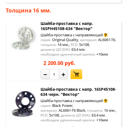
Толщина 16 мм.
Шайба-проставка с напр.
16SPH45108-634 "Вектор"
Шайба-проставка с направляющей
Original Quality
AL6061-T6
серия:
,
материал:
,
16 мм.
5x108
толщина:
,
PCD:
,
63,4 мм.
диаметр ЦО (DIA):
+16мм
необходим удлиненный крепеж:
2 200.00 руб.
−
+
Шайба-проставка с напр. 16SP45108-
634 черн. "Вектор"
Шайба-проставка с направляющей
Black Power
серия:
,
AL6061-T6 Black
16 мм.
материал:
,
толщина:
,
5x108
63,4 мм.
PCD:
,
диаметр ЦО (DIA):
+16мм
необходим удлиненный крепеж: