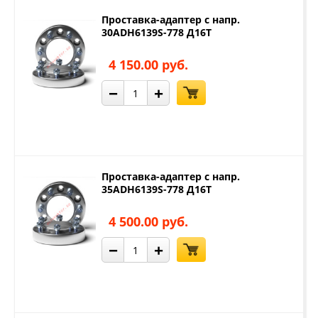
Проставка-адаптер с напр.
30ADH6139S-778 Д16Т
4 150.00 руб.
−
+
Проставка-адаптер с напр.
35ADH6139S-778 Д16Т
4 500.00 руб.
−
+