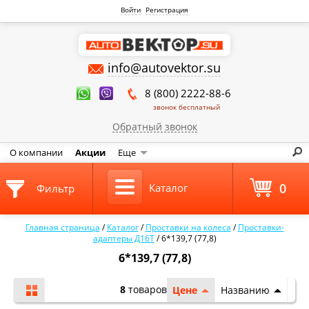
Войти
Регистрация
info@autovektor.su
8 (800) 2222-88-6
звонок бесплатный
Обратный звонок
О компании
Акции
Еще
0
Каталог
Фильтр
Главная страница
/
Каталог
/
Проставки на колеса
/
Проставки-
адаптеры Д16Т
/
6*139,7 (77,8)
6*139,7 (77,8)
8
товаров
Цене
Названию