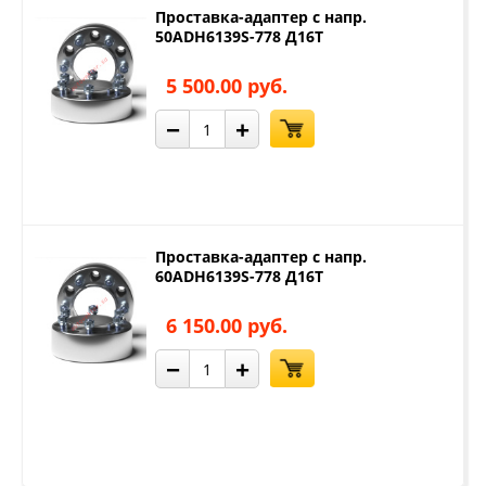
Проставка-адаптер с напр.
50ADH6139S-778 Д16Т
5 500.00 руб.
−
+
Проставка-адаптер с напр.
60ADH6139S-778 Д16Т
6 150.00 руб.
−
+