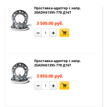
Проставка-адаптер с напр.
20ADH6139S-778 Д16Т
3 500.00 руб.
−
+
Проставка-адаптер с напр.
25ADH6139S-778 Д16Т
3 850.00 руб.
−
+