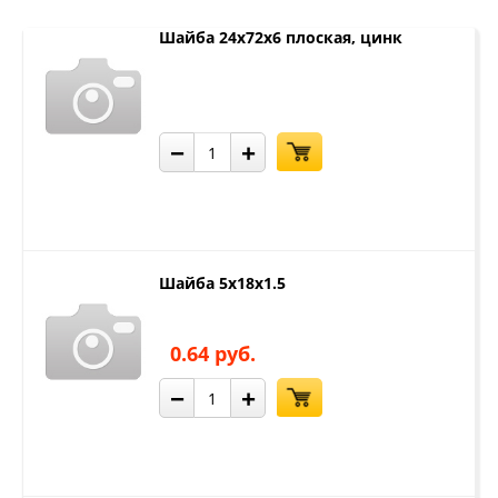
Шайба 24х72x6 плоская, цинк
−
+
Шайба 5х18х1.5
0.64 руб.
−
+