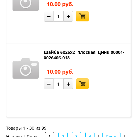
10.00 руб.
−
+
Шайба 6х25х2 плоская, цинк 00001-
0026406-018
10.00 руб.
−
+
Товары 1 - 30 из 99
Начало | Пред. |
1
2
3
4
|
След.
|