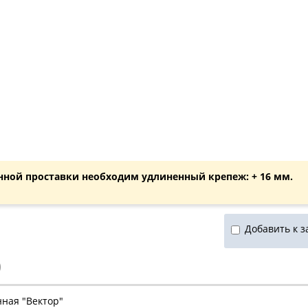
нной проставки необходим удлиненный крепеж: + 16 мм.
Добавить к з
)
нная "Вектор"