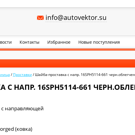
info@autovektor.su
вости
Контакты
Избранное
Новые поступления
аница
/
Проставки
/
Шайба-проставка с напр. 16SPH5114-661 черн.облегчен
 С НАПР. 16SPH5114-661 ЧЕРН.ОБЛЕ
 с направляющей
orged (ковка)