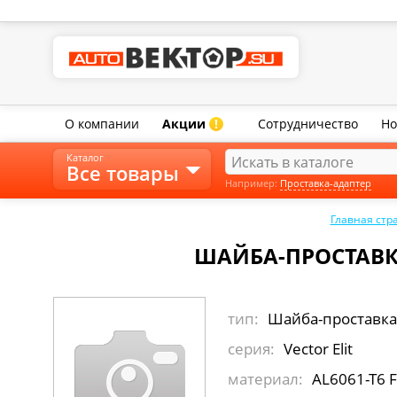
О компании
Акции
Сотрудничество
Но
!
Каталог
Все товары
Например:
Проставка-адаптер
Главная стр
ШАЙБА-ПРОСТАВКА
тип:
Шайба-проставка
серия:
Vector Elit
материал:
AL6061-T6 F