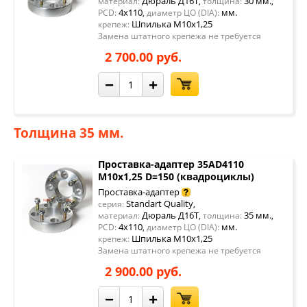
Дюраль Д16Т
30 мм.
материал:
,
толщина:
,
4x110
мм.
PCD:
,
диаметр ЦО (DIA):
Шпилька М10х1,25
крепеж:
Замена штатного крепежа не требуется
2 700.00 руб.
−
+
Толщина 35 мм.
Проставка-адаптер 35AD4110
М10х1,25 D=150 (квадроциклы)
Проставка-адаптер
Standart Quality
серия:
,
Дюраль Д16Т
35 мм.
материал:
,
толщина:
,
4x110
мм.
PCD:
,
диаметр ЦО (DIA):
Шпилька М10х1,25
крепеж:
Замена штатного крепежа не требуется
2 900.00 руб.
−
+