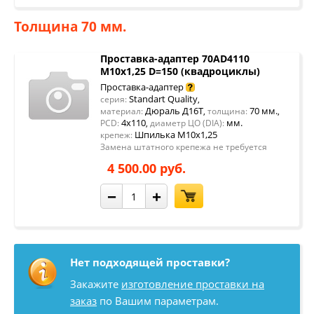
Толщина 70 мм.
Проставка-адаптер 70AD4110
М10х1,25 D=150 (квадроциклы)
Проставка-адаптер
Standart Quality
серия:
,
Дюраль Д16Т
70 мм.
материал:
,
толщина:
,
4x110
мм.
PCD:
,
диаметр ЦО (DIA):
Шпилька М10х1,25
крепеж:
Замена штатного крепежа не требуется
4 500.00 руб.
−
+
Нет подходящей проставки?
Закажите
изготовление проставки на
заказ
по Вашим параметрам.