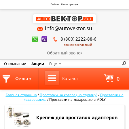
Войти
Регистрация
info@autovektor.su
8 (800) 2222-88-6
звонок бесплатный
Обратный звонок
О компании
Акции
Еще
0
Каталог
Фильтр
Главная страница
/
Проставки на колеса (на ступицу)
/
Проставки на
квадроциклы
/
Проставки на квадроциклы ADLY
Крепеж для проставок-адаптеров