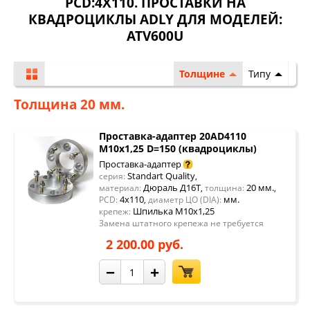
PCD:4X110. ПРОСТАВКИ НА
КВАДРОЦИКЛЫ ADLY ДЛЯ МОДЕЛЕЙ:
ATV600U
Толщине
Типу
Толщина 20 мм.
Проставка-адаптер 20AD4110
M10x1,25 D=150 (квадроциклы)
Проставка-адаптер
Standart Quality
серия:
,
Дюраль Д16Т
20 мм.
материал:
,
толщина:
,
4x110
мм.
PCD:
,
диаметр ЦО (DIA):
Шпилька М10х1,25
крепеж:
Замена штатного крепежа не требуется
2 200.00 руб.
−
+