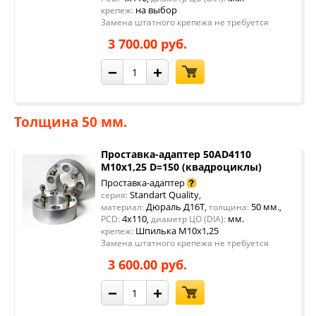
на выбор
крепеж:
Замена штатного крепежа не требуется
3 700.00 руб.
−
+
Толщина 50 мм.
Проставка-адаптер 50AD4110
М10х1,25 D=150 (квадроциклы)
Проставка-адаптер
Standart Quality
серия:
,
Дюраль Д16Т
50 мм.
материал:
,
толщина:
,
4x110
мм.
PCD:
,
диаметр ЦО (DIA):
Шпилька М10х1,25
крепеж:
Замена штатного крепежа не требуется
3 600.00 руб.
−
+