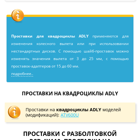
Проставки для квадроциклы ADLY
применяютcя для
изменения колесного вылета или при использовании
нестандартных дисков. С помощью шайб-проставок можно
изменять значения вылета от 3 до 25 мм, с помощью
проставок-адаптеров от 15 до 60 мм.
подробнее..
ПРОСТАВКИ НА КВАДРОЦИКЛЫ ADLY
Проставки на
квадроциклы ADLY
моделей
(модификаций):
ATV600U
ПРОСТАВКИ С РАЗБОЛТОВКОЙ