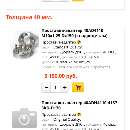
Толщина 40 мм.
Проставка-адаптер 40AD4110
М10х1,25 D=150 (квадроциклы)
Проставка-адаптер
Standart Quality
серия:
,
Дюраль Д16Т
40 мм.
материал:
,
толщина:
,
4x110
мм.
PCD:
,
диаметр ЦО (DIA):
Шпилька М10х1,25
крепеж:
Замена штатного крепежа не требуется
3 150.00 руб.
−
+
Проставка-адаптер 40ADH4110-4137-
SKD-D170
Проставка-адаптер
Original Quality
серия:
,
Дюраль Д16Т
40 мм.
материал:
,
толщина:
,
4x110
мм.
PCD:
,
диаметр ЦО (DIA):