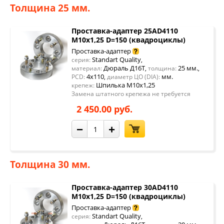
Толщина 25 мм.
Проставка-адаптер 25AD4110
М10х1,25 D=150 (квадроциклы)
Проставка-адаптер
Standart Quality
серия:
,
Дюраль Д16Т
25 мм.
материал:
,
толщина:
,
4x110
мм.
PCD:
,
диаметр ЦО (DIA):
Шпилька М10х1,25
крепеж:
Замена штатного крепежа не требуется
2 450.00 руб.
−
+
Толщина 30 мм.
Проставка-адаптер 30AD4110
М10х1,25 D=150 (квадроциклы)
Проставка-адаптер
Standart Quality
серия:
,