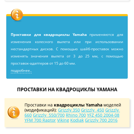
Проставки для квадроциклы Yamaha
применяютcя для
изменения колесного вылета или при использовании
нестандартных дисков. С помощью шайб-проставок можно
изменять значения вылета от 3 до 25 мм, с помощью
проставок-адаптеров от 15 до 60 мм.
подробнее..
ПРОСТАВКИ НА КВАДРОЦИКЛЫ YAMAHA
Проставки на
квадроциклы Yamaha
моделей
(модификаций):
Grizzly 350
Grizzly 450
Grizzly
660
Grizzly 550/700
Rhino 700
YFZ 450 2004-08
YFM 700 Raptor
Viking
Kodiak
Grizzly 700 2016