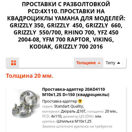
ПРОСТАВКИ С РАЗБОЛТОВКОЙ
PCD:4X110. ПРОСТАВКИ НА
КВАДРОЦИКЛЫ YAMAHA ДЛЯ МОДЕЛЕЙ:
GRIZZLY 350
,
GRIZZLY 450
,
GRIZZLY 660
,
GRIZZLY 550/700
,
RHINO 700
,
YFZ 450
2004-08
,
YFM 700 RAPTOR
,
VIKING
,
KODIAK
,
GRIZZLY 700 2016
Толщине
Типу
Толщина 20 мм.
Проставка-адаптер 20AD4110
M10x1,25 D=150 (квадроциклы)
Проставка-адаптер
Standart Quality
серия:
,
Дюраль Д16Т
20 мм.
материал:
,
толщина:
,
4x110
мм.
PCD:
,
диаметр ЦО (DIA):
Шпилька М10х1,25
крепеж:
Замена штатного крепежа не требуется