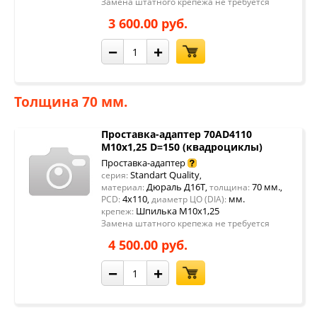
Замена штатного крепежа не требуется
3 600.00 руб.
−
+
Толщина 70 мм.
Проставка-адаптер 70AD4110
М10х1,25 D=150 (квадроциклы)
Проставка-адаптер
Standart Quality
серия:
,
Дюраль Д16Т
70 мм.
материал:
,
толщина:
,
4x110
мм.
PCD:
,
диаметр ЦО (DIA):
Шпилька М10х1,25
крепеж:
Замена штатного крепежа не требуется
4 500.00 руб.
−
+