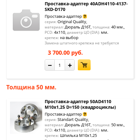
Проставка-адаптер 40ADH4110-4137-
SKD-D170
Проставка-адаптер
Original Quality
серия:
,
Дюраль Д16Т
40 мм.
материал:
,
толщина:
,
4x110
мм.
PCD:
,
диаметр ЦО (DIA):
на выбор
крепеж:
Замена штатного крепежа не требуется
3 700.00 руб.
−
+
Толщина 50 мм.
Проставка-адаптер 50AD4110
М10х1,25 D=150 (квадроциклы)
Проставка-адаптер
Standart Quality
серия:
,
Дюраль Д16Т
50 мм.
материал:
,
толщина:
,
4x110
мм.
PCD:
,
диаметр ЦО (DIA):
Шпилька М10х1,25
крепеж: