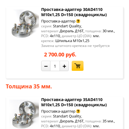
Проставка-адаптер 30AD4110
М10х1,25 D=150 (квадроциклы)
Проставка-адаптер
Standart Quality
серия:
,
Дюраль Д16Т
30 мм.
материал:
,
толщина:
,
4x110
мм.
PCD:
,
диаметр ЦО (DIA):
Шпилька М10х1,25
крепеж:
Замена штатного крепежа не требуется
2 700.00 руб.
−
+
Толщина 35 мм.
Проставка-адаптер 35AD4110
М10х1,25 D=150 (квадроциклы)
Проставка-адаптер
Standart Quality
серия:
,
Дюраль Д16Т
35 мм.
материал:
,
толщина:
,
4x110
мм.
PCD:
,
диаметр ЦО (DIA):