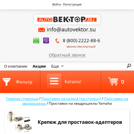
Войти
Регистрация
info@autovektor.su
8 (800) 2222-88-6
звонок бесплатный
Обратный звонок
О компании
Акции
Еще
0
Каталог
Фильтр
Главная страница
/
Проставки на колеса (на ступицу)
/
Проставки на
квадроциклы
/
Проставки на квадроциклы Yamaha
Крепеж для проставок-адаптеров