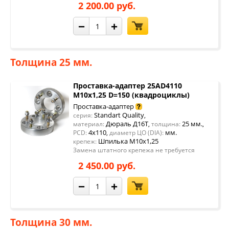
2 200.00 руб.
−
+
Толщина 25 мм.
Проставка-адаптер 25AD4110
М10х1,25 D=150 (квадроциклы)
Проставка-адаптер
Standart Quality
серия:
,
Дюраль Д16Т
25 мм.
материал:
,
толщина:
,
4x110
мм.
PCD:
,
диаметр ЦО (DIA):
Шпилька М10х1,25
крепеж:
Замена штатного крепежа не требуется
2 450.00 руб.
−
+
Толщина 30 мм.