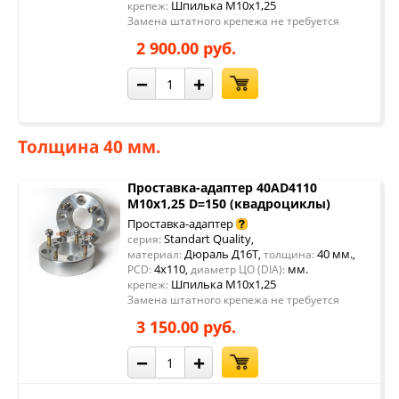
Шпилька М10х1,25
крепеж:
Замена штатного крепежа не требуется
2 900.00 руб.
−
+
Толщина 40 мм.
Проставка-адаптер 40AD4110
М10х1,25 D=150 (квадроциклы)
Проставка-адаптер
Standart Quality
серия:
,
Дюраль Д16Т
40 мм.
материал:
,
толщина:
,
4x110
мм.
PCD:
,
диаметр ЦО (DIA):
Шпилька М10х1,25
крепеж:
Замена штатного крепежа не требуется
3 150.00 руб.
−
+