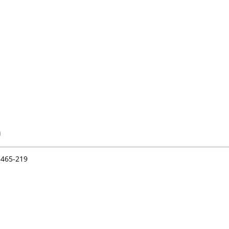
)
5465-219