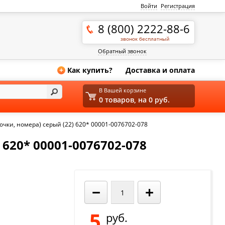
Войти
Регистрация
8 (800) 2222-88-6
звонок бесплатный
Обратный звонок
Как купить?
Доставка и оплата
+
В Вашей корзине
0 товаров, на 0 руб.
лочки, номера) серый (22) 620* 00001-0076702-078
620* 00001-0076702-078
−
+
5
руб.