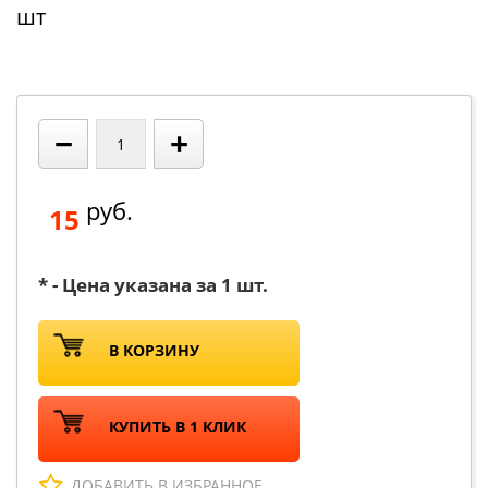
шт
−
+
руб.
15
* - Цена указана за 1 шт.
В КОРЗИНУ
КУПИТЬ В 1 КЛИК
ДОБАВИТЬ В ИЗБРАННОЕ