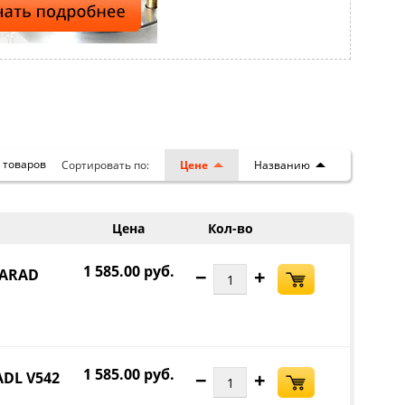
0
товаров
Сортировать по:
Цене
Названию
Цена
Кол-во
1 585.00 руб.
−
+
FARAD
1 585.00 руб.
−
+
ADL V542