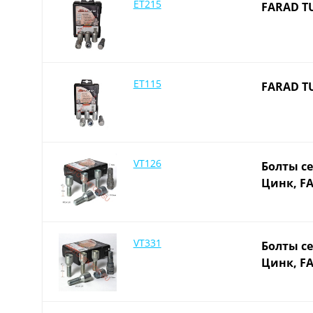
ET215
FARAD T
ET115
FARAD T
VT126
Болты се
Цинк, FA
VT331
Болты се
Цинк, FA