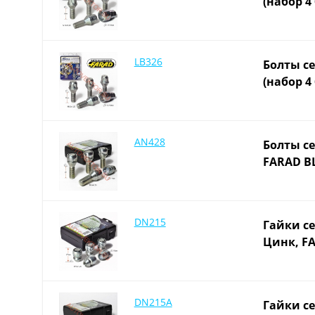
(набор 4
LB326
Болты се
(набор 4
AN428
Болты се
FARAD BL
DN215
Гайки се
Цинк, FA
DN215A
Гайки се