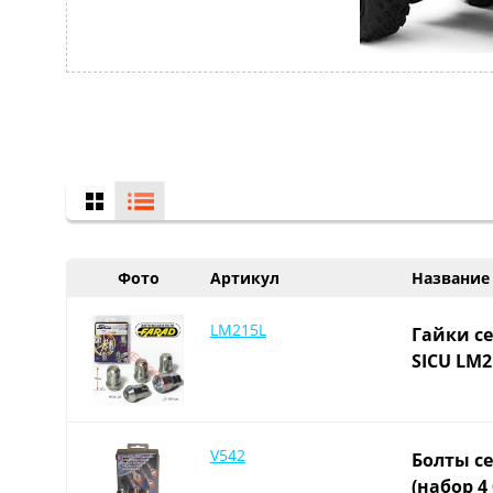
Фото
Артикул
Название
LM215L
Гайки се
SICU LM2
V542
Болты се
(набор 4