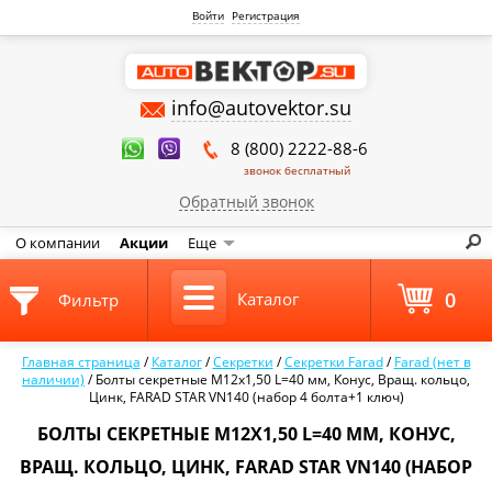
Войти
Регистрация
info@autovektor.su
8 (800) 2222-88-6
звонок бесплатный
Обратный звонок
О компании
Акции
Еще
0
Каталог
Фильтр
Главная страница
/
Каталог
/
Секретки
/
Секретки Farad
/
Farad (нет в
наличии)
/
Болты секретные М12х1,50 L=40 мм, Конус, Вращ. кольцо,
Цинк, FARAD STAR VN140 (набор 4 болта+1 ключ)
БОЛТЫ СЕКРЕТНЫЕ М12Х1,50 L=40 ММ, КОНУС,
ВРАЩ. КОЛЬЦО, ЦИНК, FARAD STAR VN140 (НАБОР