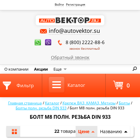
Войти
Регистрация
info@autovektor.su
8 (800) 2222-88-6
звонок бесплатный
Обратный звонок
О компании
Акции
Еще
0
Каталог
Фильтр
Главная страница
/
Каталог
/
Крепеж ВАЗ, КАМАЗ, Метизы
/
Болты
/
Болты полн. резьба DIN 933
/
Болт М8 полн. резьба DIN 933
БОЛТ М8 ПОЛН. РЕЗЬБА DIN 933
22
товара
Цене
Названию