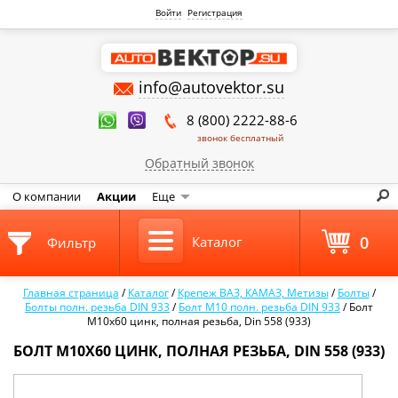
Войти
Регистрация
info@autovektor.su
8 (800) 2222-88-6
звонок бесплатный
Обратный звонок
О компании
Акции
Еще
0
Каталог
Фильтр
Главная страница
/
Каталог
/
Крепеж ВАЗ, КАМАЗ, Метизы
/
Болты
/
Болты полн. резьба DIN 933
/
Болт М10 полн. резьба DIN 933
/
Болт
М10х60 цинк, полная резьба, Din 558 (933)
БОЛТ М10Х60 ЦИНК, ПОЛНАЯ РЕЗЬБА, DIN 558 (933)