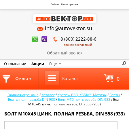
Войти
Регистрация
info@autovektor.su
8 (800) 2222-88-6
звонок бесплатный
Обратный звонок
О компании
Акции
Еще
0
Каталог
Фильтр
Главная страница
/
Каталог
/
Крепеж ВАЗ, КАМАЗ, Метизы
/
Болты
/
Болты полн. резьба DIN 933
/
Болт М10 полн. резьба DIN 933
/
Болт
М10х45 цинк, полная резьба, Din 558 (933)
БОЛТ М10Х45 ЦИНК, ПОЛНАЯ РЕЗЬБА, DIN 558 (933)