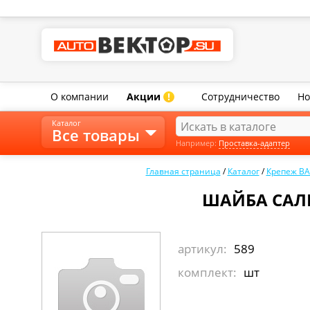
О компании
Акции
Сотрудничество
Но
!
Каталог
Все товары
Например:
Проставка-адаптер
Главная страница
/
Каталог
/
Крепеж ВА
ШАЙБА САЛЕ
артикул:
589
комплект:
шт