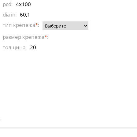
pcd:
4x100
dia in:
60,1
тип крепежа
*
:
размер крепежа
*
:
толщина:
20
)