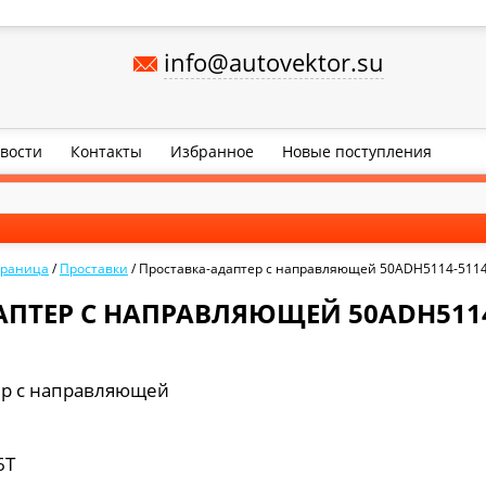
info@autovektor.su
вости
Контакты
Избранное
Новые поступления
траница
/
Проставки
/
Проставка-адаптер с направляющей 50ADH5114-511
ПТЕР С НАПРАВЛЯЮЩЕЙ 50ADH5114
ер с направляющей
6Т