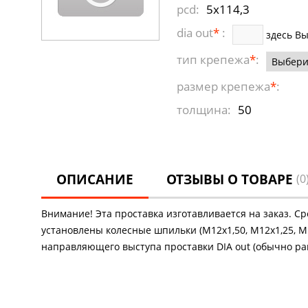
pcd:
5x114,3
dia out
*
:
здесь В
тип крепежа
*
:
размер крепежа
*
:
толщина:
50
ОПИСАНИЕ
ОТЗЫВЫ О ТОВАРЕ
(0
Внимание! Эта проставка изготавливается на заказ. С
установлены колесные шпильки (М12х1,50, М12х1,25, М1
направляющего выступа проставки DIA out (обычно рав