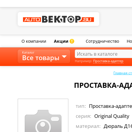
О компании
Акции
Сотрудничество
Но
!
Каталог
Все товары
Например:
Проставка-адаптер
Главная с
ПРОСТАВКА-АДА
тип:
Проставка-адапт
серия:
Original Quality
материал:
Дюраль Д1