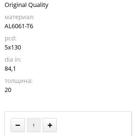
Original Quality
материал:
AL6061-T6
pcd:
5х130
dia in:
84,1
толщина:
20
−
+