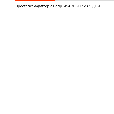
Проставка-адаптер с напр. 45ADH5114-661 Д16Т
К
© 2012—2026
«Автовектор»
.