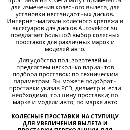
Проставки на колеса могут применятся:
для изменения колесного вылета, для
установки нестандартных дисков.
Интернет-магазин колесного крепежа и
аксесуаров для дисков Autovektor.su
предлагает большой выбор колесных
проставок для различных марок и
моделей авто.
Для удобства пользователей мы
предлагаем несколько вариантов
подбора проставок: по техническим
параметрам: Вы можете подобрать
проставки указав PCD, диаметр и, если
необходимо, толщину проставки; по
марке и модели авто; по марке авто
КОЛЕСНЫЕ ПРОСТАВКИ НА СТУПИЦУ
ДЛЯ УВЕЛИЧЕНИЯ ВЫЛЕТА И