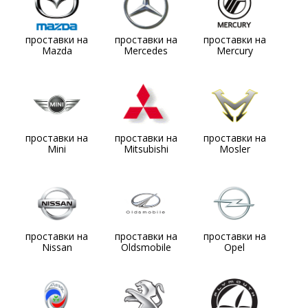
проставки на
проставки на
проставки на
Mazda
Mercedes
Mercury
проставки на
проставки на
проставки на
Mini
Mitsubishi
Mosler
проставки на
проставки на
проставки на
Nissan
Oldsmobile
Opel