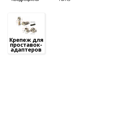
Крепеж для
проставок-
адаптеров