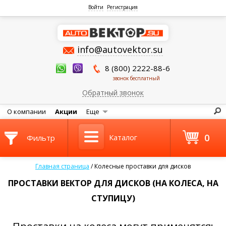
Войти
Регистрация
info@autovektor.su
8 (800) 2222-88-6
звонок бесплатный
Обратный звонок
О компании
Акции
Еще
0
Каталог
Фильтр
Главная страница
/
Колесные проставки для дисков
ПРОСТАВКИ ВЕКТОР ДЛЯ ДИСКОВ (НА КОЛЕСА, НА
СТУПИЦУ)