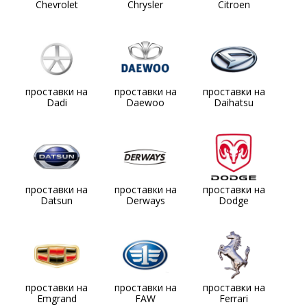
Chevrolet
Chrysler
Citroen
проставки на
проставки на
проставки на
Dadi
Daewoo
Daihatsu
проставки на
проставки на
проставки на
Datsun
Derways
Dodge
проставки на
проставки на
проставки на
Emgrand
FAW
Ferrari