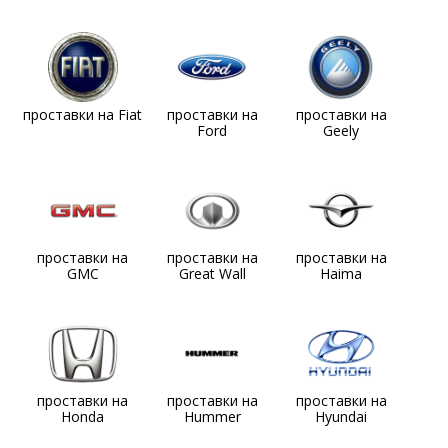
проставки на Fiat
проставки на
проставки на
Ford
Geely
проставки на
проставки на
проставки на
GMC
Great Wall
Haima
проставки на
проставки на
проставки на
Honda
Hummer
Hyundai