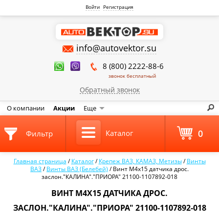
Войти
Регистрация
info@autovektor.su
8 (800) 2222-88-6
звонок бесплатный
Обратный звонок
О компании
Акции
Еще
0
Каталог
Фильтр
Главная страница
/
Каталог
/
Крепеж ВАЗ, КАМАЗ, Метизы
/
Винты
ВАЗ
/
Винты ВАЗ (Белебей)
/
Винт М4х15 датчика дрос.
заслон."КАЛИНА"."ПРИОРА" 21100-1107892-018
ВИНТ М4Х15 ДАТЧИКА ДРОС.
ЗАСЛОН."КАЛИНА"."ПРИОРА" 21100-1107892-018