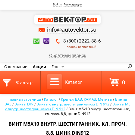
Войти
Регистрация
info@autovektor.su
8 (800) 2222-88-6
звонок бесплатный
Обратный звонок
О компании
Акции
Еще
0
Каталог
Фильтр
Главная страница
/
Каталог
/
Крепеж ВАЗ, КАМАЗ, Метизы
/
Винты
ВАЗ
/
Винты DIN
/
Винты с внутр. шестигранником DIN 912
/
Винты М5
с внутр. шестигранником DIN 912
/
Винт М5х10 внутр. шестигранник,
кл. проч. 8,8, цинк DIN912
ВИНТ М5Х10 ВНУТР. ШЕСТИГРАННИК, КЛ. ПРОЧ.
8,8, ЦИНК DIN912