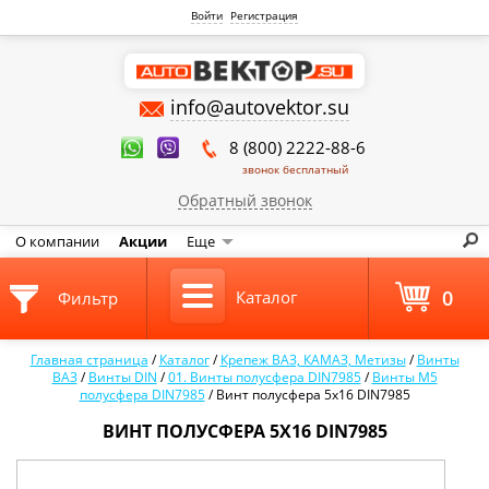
Войти
Регистрация
info@autovektor.su
8 (800) 2222-88-6
звонок бесплатный
Обратный звонок
О компании
Акции
Еще
0
Каталог
Фильтр
Главная страница
/
Каталог
/
Крепеж ВАЗ, КАМАЗ, Метизы
/
Винты
ВАЗ
/
Винты DIN
/
01. Винты полусфера DIN7985
/
Винты М5
полусфера DIN7985
/
Винт полусфера 5х16 DIN7985
ВИНТ ПОЛУСФЕРА 5Х16 DIN7985