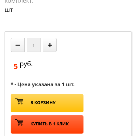
комплект:
шт
−
+
руб.
5
* - Цена указана за 1 шт.
В КОРЗИНУ
КУПИТЬ В 1 КЛИК