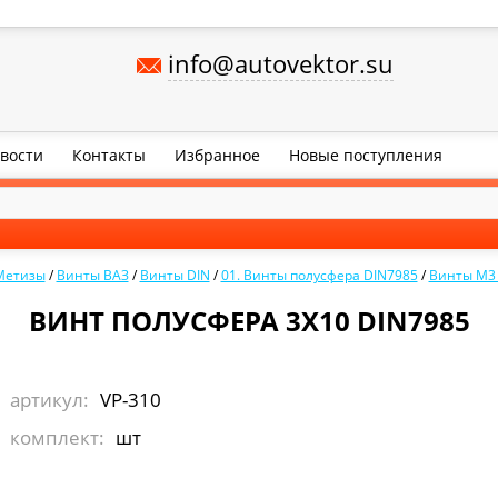
info@autovektor.su
вости
Контакты
Избранное
Новые поступления
Метизы
/
Винты ВАЗ
/
Винты DIN
/
01. Винты полусфера DIN7985
/
Винты М3 
ВИНТ ПОЛУСФЕРА 3Х10 DIN7985
артикул:
VP-310
комплект:
шт