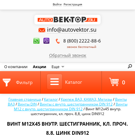
Войти
Регистрация
info@autovektor.su
8 (800) 2222-88-6
звонок бесплатный
Обратный звонок
О компании
Акции
Еще
0
Каталог
Фильтр
Главная страница
/
Каталог
/
Крепеж ВАЗ, КАМАЗ, Метизы
/
Винты
ВАЗ
/
Винты DIN
/
Винты с внутр. шестигранником DIN 912
/
Винты
М12 с внутр. шестигранником DIN 912
/
Винт М12х45 внутр.
шестигранник, кл. проч. 8,8, цинк DIN912
ВИНТ М12Х45 ВНУТР. ШЕСТИГРАННИК, КЛ. ПРОЧ.
8,8, ЦИНК DIN912