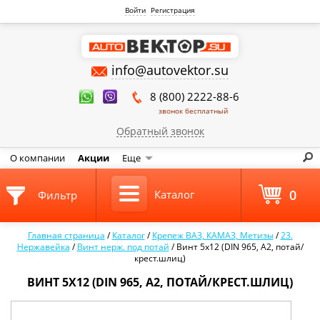
Войти
Регистрация
info@autovektor.su
8 (800) 2222-88-6
звонок бесплатный
Обратный звонок
О компании
Акции
Еще
0
Каталог
Фильтр
Главная страница
/
Каталог
/
Крепеж ВАЗ, КАМАЗ, Метизы
/
23.
Нержавейка
/
Винт нерж. под потай
/
Винт 5х12 (DIN 965, А2, потай/
крест.шлиц)
ВИНТ 5Х12 (DIN 965, А2, ПОТАЙ/КРЕСТ.ШЛИЦ)