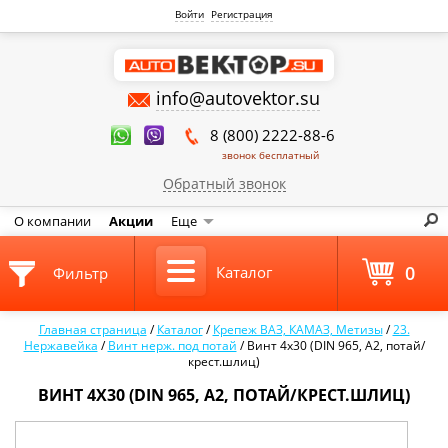
Войти
Регистрация
info@autovektor.su
8 (800) 2222-88-6
звонок бесплатный
Обратный звонок
О компании
Акции
Еще
0
Каталог
Фильтр
Главная страница
/
Каталог
/
Крепеж ВАЗ, КАМАЗ, Метизы
/
23.
Нержавейка
/
Винт нерж. под потай
/
Винт 4х30 (DIN 965, А2, потай/
крест.шлиц)
ВИНТ 4Х30 (DIN 965, А2, ПОТАЙ/КРЕСТ.ШЛИЦ)