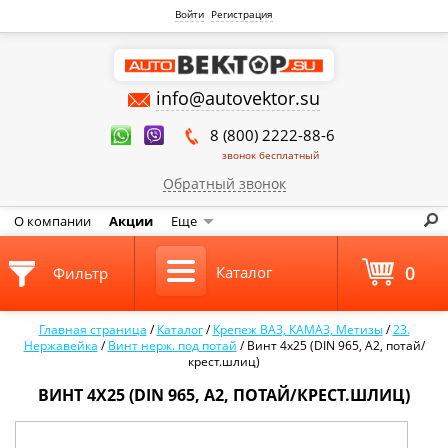
Войти
Регистрация
info@autovektor.su
8 (800) 2222-88-6
звонок бесплатный
Обратный звонок
О компании
Акции
Еще
0
Каталог
Фильтр
Главная страница
/
Каталог
/
Крепеж ВАЗ, КАМАЗ, Метизы
/
23.
Нержавейка
/
Винт нерж. под потай
/
Винт 4х25 (DIN 965, А2, потай/
крест.шлиц)
ВИНТ 4Х25 (DIN 965, А2, ПОТАЙ/КРЕСТ.ШЛИЦ)