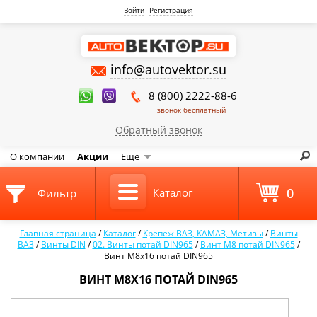
Войти
Регистрация
info@autovektor.su
8 (800) 2222-88-6
звонок бесплатный
Обратный звонок
О компании
Акции
Еще
0
Каталог
Фильтр
Главная страница
/
Каталог
/
Крепеж ВАЗ, КАМАЗ, Метизы
/
Винты
ВАЗ
/
Винты DIN
/
02. Винты потай DIN965
/
Винт М8 потай DIN965
/
Винт М8х16 потай DIN965
ВИНТ М8Х16 ПОТАЙ DIN965