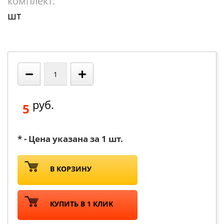
комплект:
шт
−
+
руб.
5
* - Цена указана за 1 шт.
В КОРЗИНУ
КУПИТЬ В 1 КЛИК