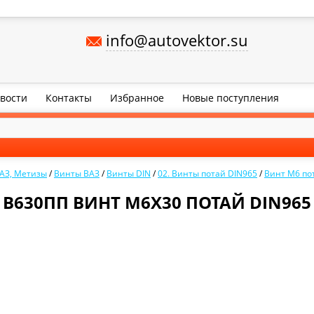
info@autovektor.su
вости
Контакты
Избранное
Новые поступления
АЗ, Метизы
/
Винты ВАЗ
/
Винты DIN
/
02. Винты потай DIN965
/
Винт М6 по
В630ПП ВИНТ М6Х30 ПОТАЙ DIN965