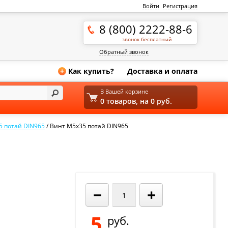
Войти
Регистрация
8 (800) 2222-88-6
звонок бесплатный
Обратный звонок
Как купить?
Доставка и оплата
+
В Вашей корзине
0 товаров, на 0 руб.
5 потай DIN965
/
Винт М5х35 потай DIN965
−
+
5
руб.