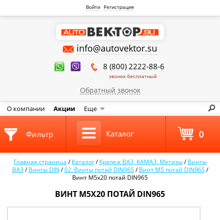
Войти
Регистрация
info@autovektor.su
8 (800) 2222-88-6
звонок бесплатный
Обратный звонок
О компании
Акции
Еще
0
Каталог
Фильтр
Главная страница
/
Каталог
/
Крепеж ВАЗ, КАМАЗ, Метизы
/
Винты
ВАЗ
/
Винты DIN
/
02. Винты потай DIN965
/
Винт М5 потай DIN965
/
Винт М5х20 потай DIN965
ВИНТ М5Х20 ПОТАЙ DIN965