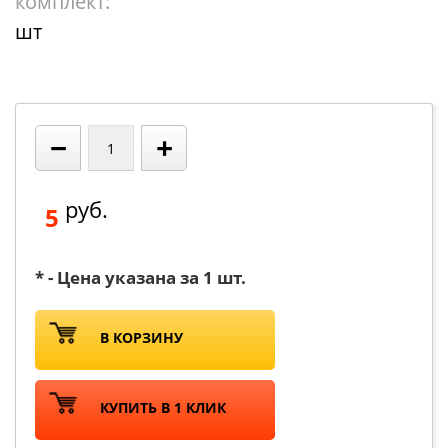
комплект:
шт
−
+
руб.
5
* - Цена указана за 1 шт.
В КОРЗИНУ
КУПИТЬ В 1 КЛИК