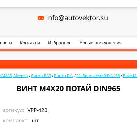
info@autovektor.su
вости
Контакты
Избранное
Новые поступления
 КАМАЗ, Метизы
/
Винты ВАЗ
/
Винты DIN
/
02. Винты потай DIN965
/
Винт М
ВИНТ М4Х20 ПОТАЙ DIN965
артикул:
VPP-420
комплект:
шт