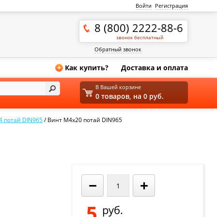
Войти
Регистрация
8 (800) 2222-88-6
звонок бесплатный
Обратный звонок
Как купить?
Доставка и оплата
+
В Вашей корзине
0 товаров, на 0 руб.
4 потай DIN965
/
Винт М4х20 потай DIN965
−
+
5
руб.