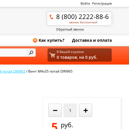
Войти
Регистрация
8 (800) 2222-88-6
звонок бесплатный
Обратный звонок
Как купить?
Доставка и оплата
+
В Вашей корзине
0 товаров, на 0 руб.
4 потай DIN965
/
Винт М4х35 потай DIN965
−
+
5
руб.