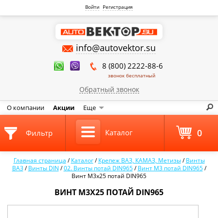
Войти
Регистрация
info@autovektor.su
8 (800) 2222-88-6
звонок бесплатный
Обратный звонок
О компании
Акции
Еще
0
Каталог
Фильтр
Главная страница
/
Каталог
/
Крепеж ВАЗ, КАМАЗ, Метизы
/
Винты
ВАЗ
/
Винты DIN
/
02. Винты потай DIN965
/
Винт М3 потай DIN965
/
Винт М3х25 потай DIN965
ВИНТ М3Х25 ПОТАЙ DIN965