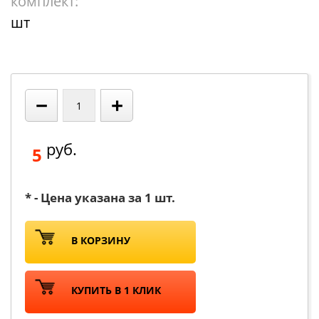
комплект:
шт
−
+
руб.
5
* - Цена указана за 1 шт.
В КОРЗИНУ
КУПИТЬ В 1 КЛИК