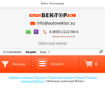
Войти
Регистрация
info@autovektor.su
8 (800) 2222-88-6
звонок бесплатный
Обратный звонок
О компании
Акции
Еще
0
Каталог
Фильтр
Главная страница
/
Каталог
/
Колесный крепеж
/
Архив
/
Крепеж
колесный Bimecc
/
Шпильки колесные Bimecc