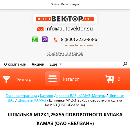
Войти
Регистрация
info@autovektor.su
8 (800) 2222-88-6
звонок бесплатный
Обратный звонок
О компании
Акции
Еще
0
Каталог
Фильтр
Главная страница
/
Каталог
/
Крепеж ВАЗ, КАМАЗ, Метизы
/
Шпильки
ВАЗ
/
Шпильки КАМАЗ
/
Шпилька М12х1,25х55 поворотного кулака
КАМАЗ (ОАО «БелЗАН»)
ШПИЛЬКА М12Х1,25Х55 ПОВОРОТНОГО КУЛАКА
КАМАЗ (ОАО «БЕЛЗАН»)